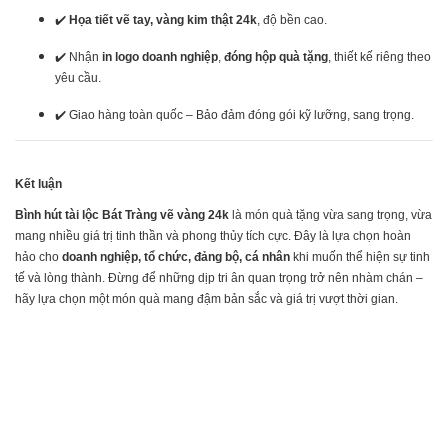
✔️
Họa tiết vẽ tay, vàng kim thật 24k
, độ bền cao.
✔️ Nhận
in logo doanh nghiệp
,
đóng hộp quà tặng
, thiết kế riêng theo
yêu cầu.
✔️ Giao hàng toàn quốc – Bảo đảm đóng gói kỹ lưỡng, sang trọng.
Kết luận
Bình hút tài lộc Bát Tràng vẽ vàng 24k
là món quà tặng vừa sang trọng, vừa
mang nhiều giá trị tinh thần và phong thủy tích cực. Đây là lựa chọn hoàn
hảo cho
doanh nghiệp, tổ chức, đảng bộ, cá nhân
khi muốn thể hiện sự tinh
tế và lòng thành. Đừng để những dịp tri ân quan trọng trở nên nhàm chán –
hãy lựa chọn một món quà mang đậm bản sắc và giá trị vượt thời gian.