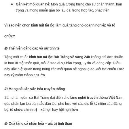
Gắn kết mối quan hệ
: Món quà tượng trưng cho sự chân thành, trân
trọng và mong muốn gắn bó lâu dài trong hợp tác, phát triển.
Vì sao nên chọn bình hút tài lộc làm quà tặng cho doanh nghiệp và tổ
chức?
🎁
Thể hiện đẳng cấp và sự tinh tế
Tặng một chiếc
bình hút tài lộc Bát Tràng vẽ vàng 24k
không chỉ đơn thuần
là trao đi một món quà, mà là trao đi sự trân trọng, uy tín và đẳng cấp. Điều
này đặc biệt quan trọng trong các mối quan hệ ngoại giao, đối tác chiến lược
hay kỷ niệm thành tựu lớn.
🎁
Mang dấu ấn văn hóa truyền thống
Sản phẩm gốm sứ Bát Tràng đại diện cho
làng nghề truyền thống Việt Nam
,
góp phần lan tỏa bản sắc dân tộc, phù hợp với các dịp lễ kỷ niệm của
đảng
bộ, tổ chức chính trị – xã hội
, hay
hội nghị lớn
.
🎁
Quà tặng cá nhân hóa – giá trị tinh thần