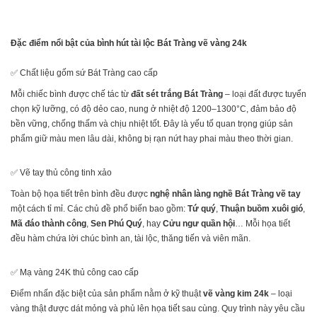
Đặc điểm nổi bật của bình hút tài lộc Bát Tràng vẽ vàng 24k
✅ Chất liệu gốm sứ Bát Tràng cao cấp
Mỗi chiếc bình được chế tác từ
đất sét trắng Bát Tràng
– loại đất được tuyển
chọn kỹ lưỡng, có độ dẻo cao, nung ở nhiệt độ 1200–1300°C, đảm bảo độ
bền vững, chống thấm và chịu nhiệt tốt. Đây là yếu tố quan trọng giúp sản
phẩm giữ màu men lâu dài, không bị rạn nứt hay phai màu theo thời gian.
✅ Vẽ tay thủ công tinh xảo
Toàn bộ họa tiết trên bình đều được
nghệ nhân làng nghề Bát Tràng vẽ tay
một cách tỉ mỉ. Các chủ đề phổ biến bao gồm:
Tứ quý
,
Thuận buồm xuôi gió
,
Mã đáo thành công
,
Sen Phú Quý
, hay
Cửu ngư quần hội
… Mỗi họa tiết
đều hàm chứa lời chúc bình an, tài lộc, thăng tiến và viên mãn.
✅ Mạ vàng 24K thủ công cao cấp
Điểm nhấn đặc biệt của sản phẩm nằm ở kỹ thuật
vẽ vàng kim 24k
– loại
vàng thật được dát mỏng và phủ lên họa tiết sau cùng. Quy trình này yêu cầu