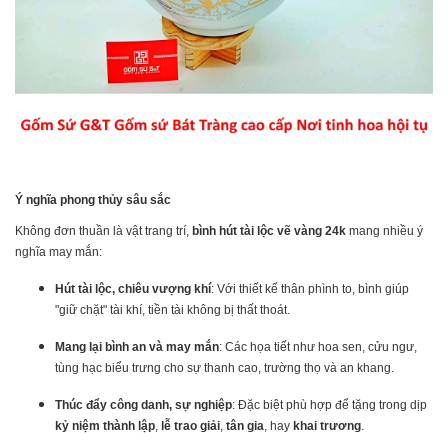
Ý nghĩa phong thủy sâu sắc
Không đơn thuần là vật trang trí,
bình hút tài lộc vẽ vàng 24k
mang nhiều ý
nghĩa may mắn:
Hút tài lộc, chiêu vượng khí
: Với thiết kế thân phình to, bình giúp
"giữ chặt" tài khí, tiền tài không bị thất thoát.
Mang lại bình an và may mắn
: Các họa tiết như hoa sen, cửu ngư,
tùng hạc biểu trưng cho sự thanh cao, trường thọ và an khang.
Thúc đẩy công danh, sự nghiệp
: Đặc biệt phù hợp để tặng trong dịp
kỷ niệm thành lập
,
lễ trao giải
,
tân gia
, hay
khai trương
.