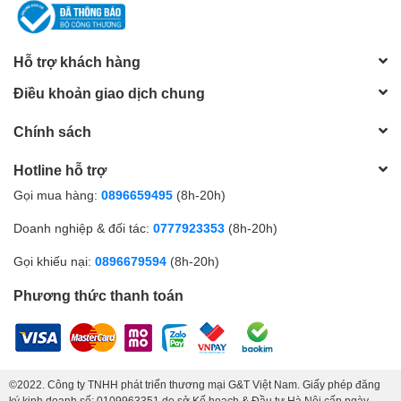
Hỗ trợ khách hàng
Điều khoản giao dịch chung
Chính sách
Hotline hỗ trợ
Gọi mua hàng:
0896659495
(8h-20h)
Doanh nghiệp & đối tác:
0777923353
(8h-20h)
Gọi khiếu nại:
0896679594
(8h-20h)
Phương thức thanh toán
©2022. Công ty TNHH phát triển thương mại G&T Việt Nam. Giấy phép đăng
ký kinh doanh số: 0109963351 do sở Kế hoạch & Đầu tư Hà Nội cấp ngày