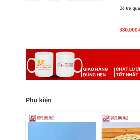
Bộ trà qu
380.000₫
Phụ kiện