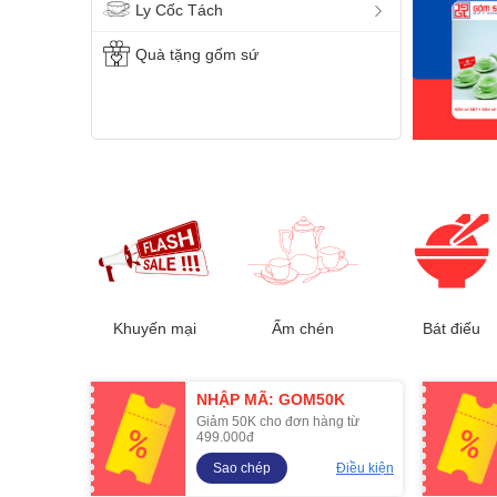
Ly Cốc Tách
Quà tặng gốm sứ
Khuyến mại
Ấm chén
Bát điếu
NHẬP MÃ: GOM50K
Giảm 50K cho đơn hàng từ
499.000đ
Sao chép
Điều kiện