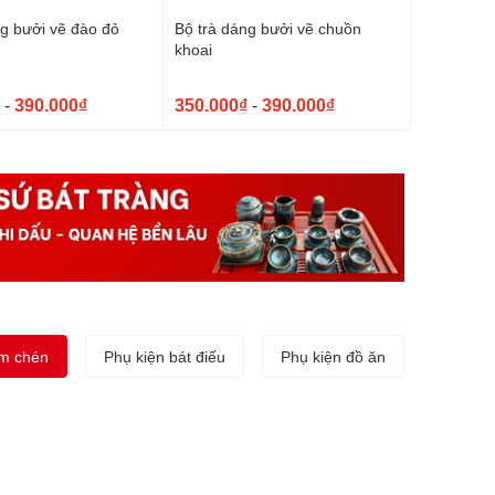
ng bưởi vẽ đào đỏ
Bộ trà dáng bưởi vẽ chuồn
khoai
-
390.000₫
350.000₫
-
390.000₫
ấm chén
Phụ kiện bát điếu
Phụ kiện đồ ăn