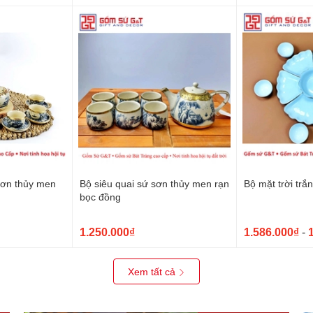
sơn thủy men
Bộ siêu quai sứ sơn thủy men rạn
Bộ mặt trời trắ
bọc đồng
1.250.000₫
1.586.000₫
-
Xem tất cả