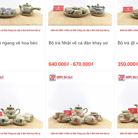
ai ngang vẽ hoa bèo
Bộ trà Nhật vẽ cá đàn khay sứ
Bộ trà @ 
640.000₫
-
670.000₫
350.000₫