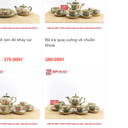
vẽ sen đỏ khay sứ
Bộ trà quai vuông vẽ chuồn
khoai
-
370.000₫
380.000₫