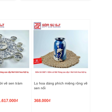
ời vẽ sen tràm
Lọ hoa dáng phích miệng rộng vẽ
sen nổi
1.617.000₫
368.000₫