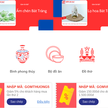
Bình phong thủy
Bộ đồ ăn
Đồ thờ
NHẬP MÃ: GOMTHUONG5
NHẬP MÃ: GOMVI
Giảm 5% cho khách hàng mua
Giảm 150.000đ cho đ
lần thứ 2
1.500.000đ
Sao chép
Điều kiện
Sao chép