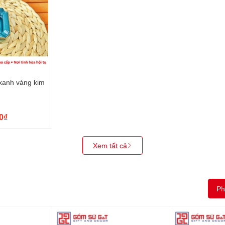
xanh vàng kim
0₫
Xem tất cả
Ph