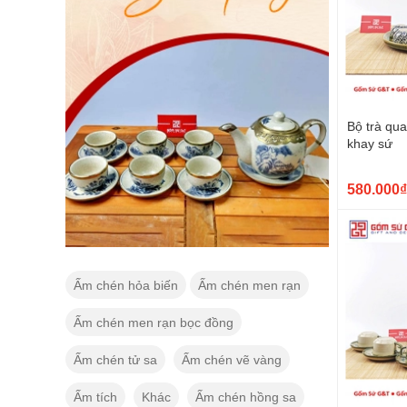
Bộ trà qu
khay sứ
580.000₫
Ấm chén hỏa biến
Ấm chén men rạn
Ấm chén men rạn bọc đồng
Ấm chén tử sa
Ấm chén vẽ vàng
Ấm tích
Khác
Ấm chén hồng sa