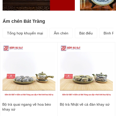
Ấm chén Bát Tràng
Tổng hợp khuyến mại
Ấm chén
Bát điếu
Bình P
Bộ trà quai ngang vẽ hoa bèo
Bộ trà Nhật vẽ cá đàn khay sứ
khay sứ