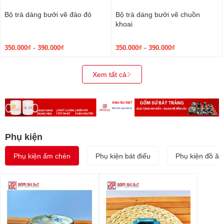
Bộ trà dáng bưởi vẽ đào đỏ
Bộ trà dáng bưởi vẽ chuồn
khoai
-
-
350.000₫
390.000₫
350.000₫
390.000₫
Xem tất cả
Phụ kiện
Phụ kiện ấm chén
Phụ kiện bát điếu
Phụ kiện đồ ăn