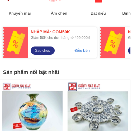
Khuyến mại
Ấm chén
Bát điếu
Bình
NHẬP MÃ: GOM50K
N
Giảm 50K cho đơn hàng từ 499.000đ
G
Sao chép
Điều kiện
Sản phẩm nổi bật nhất