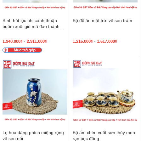
Bình hút lộc nhị cảnh thuận
Bộ đồ ăn mặt trời vẽ sen tràm
buồm xuôi gió mã đáo thành
công
-
-
1.940.000₫
2.911.000₫
1.216.000₫
1.617.000₫
Lọ hoa dáng phích miệng rộng
Bộ ấm chén vuốt sơn thủy men
vẽ sen nổi
rạn bọc đồng