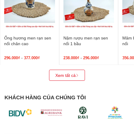
Ống hương men rạn sen
Nậm rượu men rạn sen
Mâm b
nổi chân cao
nổi 1 bầu
nổi
-
-
296.000₫
377.000₫
238.000₫
296.000₫
356.0
Xem tất cả
KHÁCH HÀNG CỦA CHÚNG TÔI