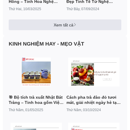
Hồng – Tinh Hoa Nghệ
Đẹp Tinh Tế Từ Nghệ
Thuật Gốm Sứ Bát Tràng
Thuật Thủ Công Truyền
Thứ Hai, 10/03/2025
Thứ Bảy, 07/09/2024
Thống
Xem tất cả
KINH NGHIỆM HAY - MẸO VẶT
🎯 Bộ tích trà xuất Nhật Bát
Cách pha trà đào đỏ tươi
Tràng – Tinh hoa gốm Việt,
mát, giải nhiệt ngày hè tại
ưu đãi giảm giá 20%
nhà
Thứ Năm, 01/05/2025
Thứ Năm, 03/10/2024