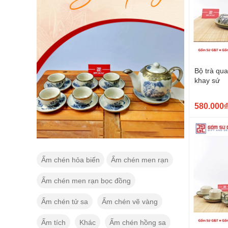
Bộ trà qu
khay sứ
580.000₫
Ấm chén hỏa biến
Ấm chén men rạn
Ấm chén men rạn bọc đồng
Ấm chén tử sa
Ấm chén vẽ vàng
Ấm tích
Khác
Ấm chén hồng sa