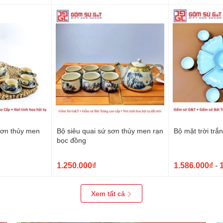
sơn thủy men
Bộ siêu quai sứ sơn thủy men rạn
Bộ mặt trời trắ
bọc đồng
1.250.000₫
1.586.000₫
-
Xem tất cả