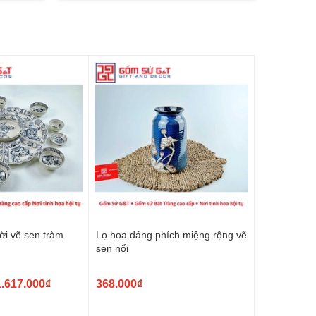
ời vẽ sen tràm
Lọ hoa dáng phích miệng rộng vẽ
sen nổi
1.617.000₫
368.000₫