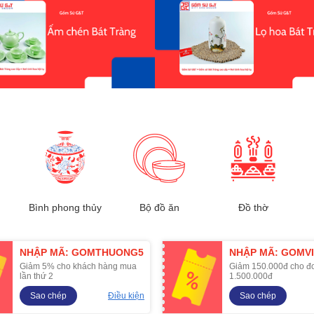
Bình phong thủy
Bộ đồ ăn
Đồ thờ
NHẬP MÃ: GOMTHUONG5
NHẬP MÃ: GOMVI
Giảm 5% cho khách hàng mua
Giảm 150.000đ cho đ
lần thứ 2
1.500.000đ
Sao chép
Điều kiện
Sao chép