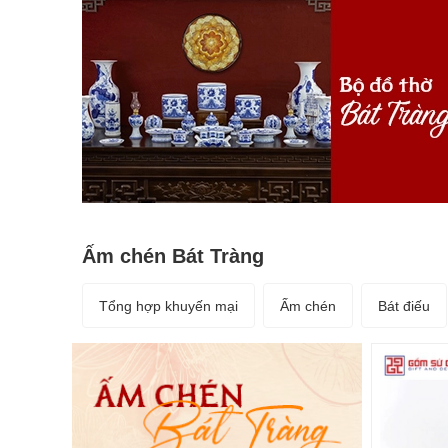
Ấm chén Bát Tràng
Tổng hợp khuyến mại
Ấm chén
Bát điếu
Phụ kiện ấm chén
Phụ kiện đồ thờ
Xem tất