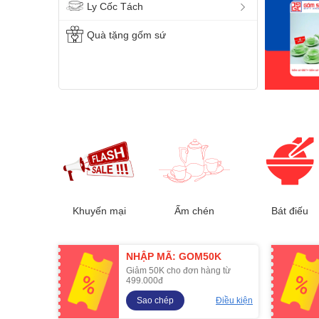
Ly Cốc Tách
Quà tặng gốm sứ
Khuyến mại
Ấm chén
Bát điếu
NHẬP MÃ: GOM50K
Giảm 50K cho đơn hàng từ
499.000đ
Sao chép
Điều kiện