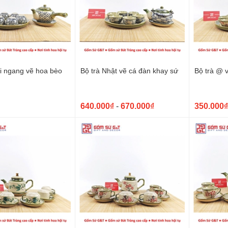
ai ngang vẽ hoa bèo
Bộ trà Nhật vẽ cá đàn khay sứ
Bộ trà @ 
640.000₫
-
670.000₫
350.000₫