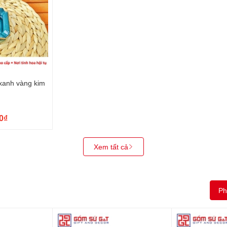
xanh vàng kim
0₫
Xem tất cả
Ph