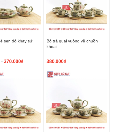
vẽ sen đỏ khay sứ
Bộ trà quai vuông vẽ chuồn
khoai
-
370.000₫
380.000₫