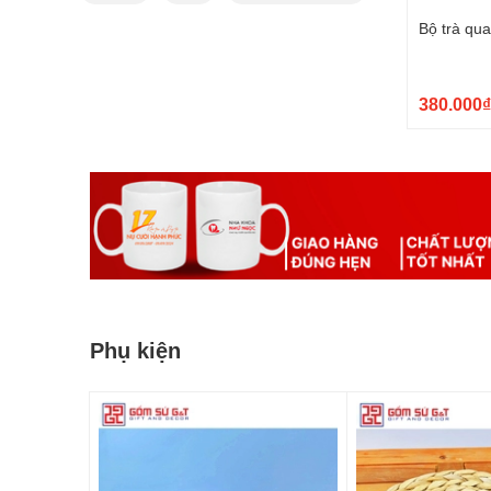
Bộ trà qu
380.000₫
Phụ kiện