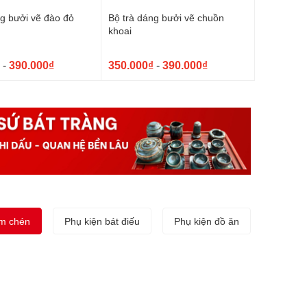
ng bưởi vẽ đào đỏ
Bộ trà dáng bưởi vẽ chuồn
khoai
-
390.000₫
350.000₫
-
390.000₫
ấm chén
Phụ kiện bát điếu
Phụ kiện đồ ăn