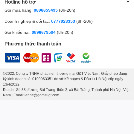
Hotline hỗ trợ
tính thẩm mỹ cao.
Gọi mua hàng:
0896659495
(8h-20h)
Doanh nghiệp & đối tác:
0777923353
(8h-20h)
Gọi khiếu nại:
0896679594
(8h-20h)
Phương thức thanh toán
Quà tặng ý nghĩa
: Với thiết kế tinh tế, giá trị nghệ thuật cao,
Cốc
lọc trà vẽ cá
Bát Tràng
không chỉ là món đồ sử dụng hàng ngày
mà còn là món quà sang trọng, ý nghĩa. Sản phẩm phù hợp để
tặng trong các dịp đặc biệt như lễ Tết, tân gia, hay các sự kiện
quan trọng khác, mang đến may mắn và thịnh vượng cho người
©2022. Công ty TNHH phát triển thương mại G&T Việt Nam. Giấy phép đăng
ký kinh doanh số: 0109963351 do sở Kế hoạch & Đầu tư Hà Nội cấp ngày
nhận.
13/4/2022.
Địa chỉ: Số 38, đường Bát Tràng, thôn 2, xã Bát Tràng, Thành phố Hà Nội, Việt
Mua cốc lọc trà vẽ xương cá
Nam | Email:lienhe@gomsugt.com.
Bát Tràng ở đâu?
Nếu bạn đang tìm kiếm một chiếc cốc lọc trà vừa đẹp mắt, vừa an
toàn, hãy đến với
Gốm Sứ G&T
. Chúng tôi cam kết mang đến
những sản phẩm gốm sứ Bát Tràng chính hãng, chất lượng cao,
đáp ứng mọi nhu cầu của bạn.