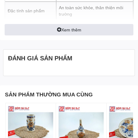
tượng của tâm linh và thần bí. Họa tiết rồng nổi trên nậm rượu có
An toàn sức khỏe, thân thiện môi
thể tạo ra một môi trường tăng cường sự kết nối với thế giới tâm
Đặc tính sản phẩm
trường
linh và khám phá những khía cạnh sâu xa của cuộc sống. Nó
khuyến khích gia đình trở nên nhạy bén và sẵn lòng tiếp nhận sự
tinh tế và thần bí trong cuộc sống hàng ngày.
Xem thêm
Họa tiết rồng nổi trên chóe cũng có ý nghĩa về sự cân bằng và hài
hòa. Rồng trong văn hóa phương Đông thể hiện sự kết hợp hoàn
hảo giữa yin và yang, giữa hai nguyên tắc đối lập nhưng tương
ĐÁNH GIÁ SẢN PHẨM
đồng. Họa tiết rồng nổi trên nậm rượu mang đến sự cân đối giữa
các yếu tố và tạo ra một môi trường hài hòa và cân bằng trong
không gian thờ cúng gia tiên.
Rồng trong văn hóa phương Đông thường được coi là một linh
vật bảo hộ và sự bảo trợ cho gia đình. Họa tiết rồng nổi trên
SẢN PHẨM THƯỜNG MUA CÙNG
chóe có thể mang đến sự an lành, bảo vệ và sự ủng hộ của rồng
để bảo vệ và mang lại may mắn cho gia đình.
Ứng dụng của
chóe thờ men rạn
rồng nổi