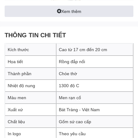
Xem thêm
THÔNG TIN CHI TIẾT
Kích thước
Cao từ 17 cm đến 20 cm
Họa tiết
Rồng đắp nổi
Thành phần
Chóe thờ
Ý nghĩa rồng nổi trên
chóe thờ
Nhiệt độ nung
1300 độ C
Họa tiết rồng nổi trên chóe thờ mang đến sự tạo động và năng
Màu men
Men rạn cổ
động. Rồng trong văn hóa Á Đông thường được mô tả là một sinh
vật có khả năng bay lượn và di chuyển nhanh chóng. Họa tiết
Xuất xứ
Bát Tràng - Việt Nam
rồng trên nậm rượu có thể tạo ra một sự lưu thông năng lượng
tích cực và sự khích lệ động lực, giúp gia đình thúc đẩy sự phát
Chất liệu
Gốm sứ cao cấp
triển và thành công.
In logo
Theo yêu cầu
Rồng trong văn hóa phương Đông cũng được xem là một biểu