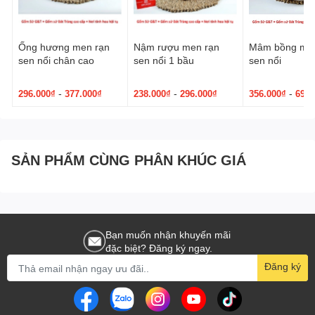
Chóe thờ men rạn rồng nổi
được sử dụng để thắp hương và cúng
tụng trong lễ nghi và tín ngưỡng. Thông qua việc cháy hương,
Ống hương men rạn
Nậm rượu men rạn
Mâm bồng men
chóe thờ tạo ra khói thần linh và mang đến sự thiêng liêng trong
sen nổi chân cao
sen nổi 1 bầu
sen nổi
không gian thờ cúng.
Trong các buổi lễ tế và các dịp trọng đại, chóe thờ men rạn rồng
-
-
-
296.000₫
377.000₫
238.000₫
296.000₫
356.000₫
692.
nổi được sử dụng như một phương tiện để truyền tải lòng thành
kính và tôn kính đối với tổ tiên và các thần linh. Nó tượng trưng
cho sự tôn trọng và kết nối với thế giới tâm linh.
SẢN PHẨM CÙNG PHÂN KHÚC GIÁ
Chóe thờ men rạn
rồng nổi có chức năng trang trí và tạo không
gian linh thiêng trong phòng thờ tự. Với họa tiết rồng nổi, nó tạo
ra một không gian trang trọng và tôn nghiêm, tăng thêm sự thiêng
liêng và quyền uy trong nghi lễ.
Chóe thờ men rạn rồng nổi
mang theo ý nghĩa biểu tượng và
Bạn muốn nhận khuyến mãi
tượng trưng. Hình ảnh rồng tượng trưng cho quyền uy, sức mạnh
đặc biệt? Đăng ký ngay.
và may mắn. Sử dụng chóe thờ này trong thờ tự có thể gợi lên sự
Đăng ký
tôn trọng và tôn vinh các giá trị và phẩm chất cao quý của tổ tiên
và các thần linh.