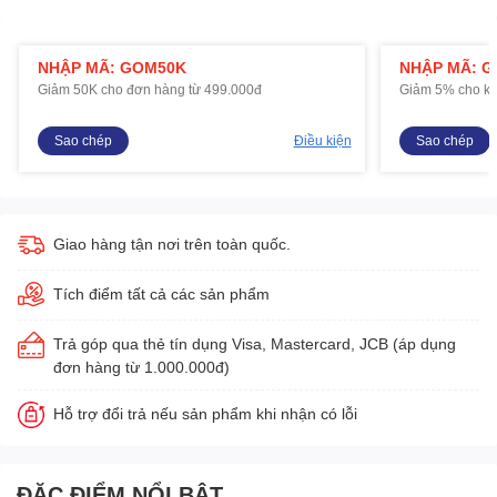
NHẬP MÃ: GOM50K
NHẬP MÃ: 
Giảm 50K cho đơn hàng từ 499.000đ
Giảm 5% cho kh
Sao chép
Điều kiện
Sao chép
Giao hàng tận nơi trên toàn quốc.
Tích điểm tất cả các sản phẩm
Trả góp qua thẻ tín dụng Visa, Mastercard, JCB (áp dụng
đơn hàng từ 1.000.000đ)
Hỗ trợ đổi trả nếu sản phẩm khi nhận có lỗi
ĐẶC ĐIỂM NỔI BẬT