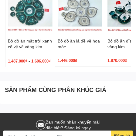
Bộ đồ ăn mặt trời xanh
Bộ đồ ăn lá đề vẽ hoa
Bộ đồ ăn đĩa 
cổ vịt vẽ vàng kim
móc
vàng kim
1.446.000₫
1.870.000₫
-
1.487.000₫
1.606.000₫
SẢN PHẨM CÙNG PHÂN KHÚC GIÁ
Bạn muốn nhận khuyến mãi
đặc biệt? Đăng ký ngay.
Đăng ký