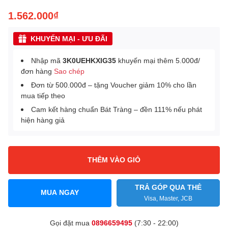
1.562.000₫
KHUYẾN MẠI - ƯU ĐÃI
Nhập mã
3K0UEHKXIG35
khuyến mại thêm 5.000đ/
đơn hàng
Sao chép
Đơn từ 500.000đ – tặng Voucher giảm 10% cho lần
mua tiếp theo
Cam kết hàng chuẩn Bát Tràng – đền 111% nếu phát
hiện hàng giả
THÊM VÀO GIỎ
TRẢ GÓP QUA THẺ
MUA NGAY
Visa, Master, JCB
Gọi đặt mua
0896659495
(7:30 - 22:00)