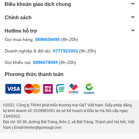
Điều khoản giao dịch chung
Chính sách
Hotline hỗ trợ
Gọi mua hàng:
0896659495
(8h-20h)
Doanh nghiệp & đối tác:
0777923353
(8h-20h)
Gọi khiếu nại:
0896679594
(8h-20h)
Phương thức thanh toán
©2022. Công ty TNHH phát triển thương mại G&T Việt Nam. Giấy phép đăng
ký kinh doanh số: 0109963351 do sở Kế hoạch & Đầu tư Hà Nội cấp ngày
13/4/2022.
Địa chỉ: Số 38, đường Bát Tràng, thôn 2, xã Bát Tràng, Thành phố Hà Nội, Việt
Nam | Email:lienhe@gomsugt.com.