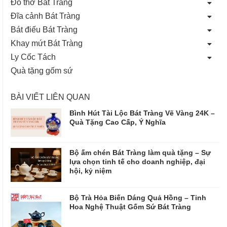
Đồ thờ Bát Tràng
Đĩa cảnh Bát Tràng
Bát điếu Bát Tràng
Khay mứt Bát Tràng
Ly Cốc Tách
Quà tặng gốm sứ
BÀI VIẾT LIÊN QUAN
Bình Hút Tài Lộc Bát Tràng Vẽ Vàng 24K –
Quà Tặng Cao Cấp, Ý Nghĩa
Bộ ấm chén Bát Tràng làm quà tặng – Sự
lựa chọn tinh tế cho doanh nghiệp, đại
hội, kỷ niệm
Bộ Trà Hỏa Biến Dáng Quả Hồng – Tinh
Hoa Nghệ Thuật Gốm Sứ Bát Tràng