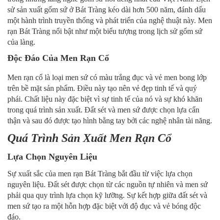
sử sản xuất gốm sứ ở Bát Tràng kéo dài hơn 500 năm, đánh dấu
một hành trình truyền thống và phát triển của nghệ thuật này. Men
rạn Bát Tràng nổi bật như một biểu tượng trong lịch sử gốm sứ
của làng.
Độc Đáo Của Men Rạn Cổ
Men rạn cổ là loại men sứ có màu trắng đục và vẻ men bong lớp
trên bề mặt sản phẩm. Điều này tạo nên vẻ đẹp tinh tế và quý
phái. Chất liệu này đặc biệt vì sự tinh tế của nó và sự khó khăn
trong quá trình sản xuất. Đất sét và men sứ được chọn lựa cẩn
thận và sau đó được tạo hình bằng tay bởi các nghệ nhân tài năng.
Quá Trình Sản Xuất Men Rạn Cổ
Lựa Chọn Nguyên Liệu
Sự xuất sắc của men rạn Bát Tràng bắt đầu từ việc lựa chọn
nguyên liệu. Đất sét được chọn từ các nguồn tự nhiên và men sứ
phải qua quy trình lựa chọn kỹ lưỡng. Sự kết hợp giữa đất sét và
men sứ tạo ra một hỗn hợp đặc biệt với độ đục và vẻ bóng độc
đáo.