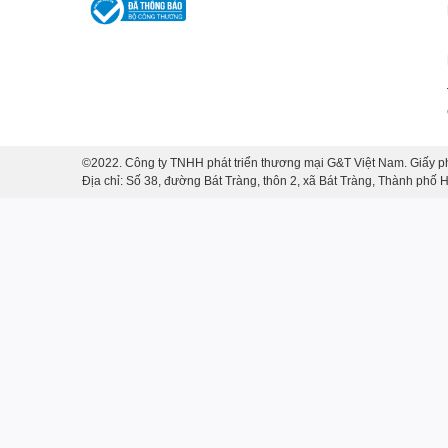
Bộ đồ ăn Mặt Trời Bát Tràng gồm có:
6 Đĩa Mặt Trời
: Mỗi đĩa được thủ công chế tác vớ
bữa ăn của bạn.
1 Tô Ở Giữa
: Tô này có chức năng làm điểm nh
hoặc mì.
©2022. Công ty TNHH phát triển thương mại G&T Việt Nam. Giấy p
Địa chỉ: Số 38, đường Bát Tràng, thôn 2, xã Bát Tràng, Thành phố
1 Bát Mắm
: Bát mắm được thiết kế để đựng mắm,
1 Đĩa Gia Vị
: Đĩa gia vị là nơi bạn có thể đặt các
6 Bát Cơm
: Các bát cơm làm cho việc phục vụ v
người tham gia bữa ăn.