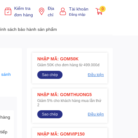
Kiểm tra
Địa
Tài khoản
0
đơn hàng
chỉ
Đăng nhập
ính sách bảo hành sản phẩm
NHẬP MÃ: GOM50K
Giảm 50K cho đơn hàng từ 499.000đ
 sánh
Sao chép
Điều kiện
NHẬP MÃ: GOMTHUONG5
Giảm 5% cho khách hàng mua lần thứ
2
Sao chép
Điều kiện
 hàng
tiếp
NHẬP MÃ: GOMVIP150