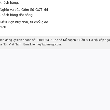
khách hàng.
Nghĩa vụ của Gốm Sứ G&T khi
khách hàng đặt hàng
i họa tiết mặt trời tinh xảo, tạo nên sự tươi sáng và ấm áp cho
Điều kiện hủy đơn, từ chối giao
dịch
ấn cho bàn ăn, và nó có thể được sử dụng cho các món nước
hép đăng ký kinh doanh số: 0109963351 do sở Kế hoạch & Đầu tư Hà Nội cấp ngà
 Hà Nội, Việt Nam | Email:lienhe@gomsugt.com.
 nước sốt hoặc gia vị đặc biệt.
 loại gia vị như tiêu, muối, đường và các loại gia vị khác.
à thưởng thức cơm trở nên đẹp mắt và thuận tiện cho mọi