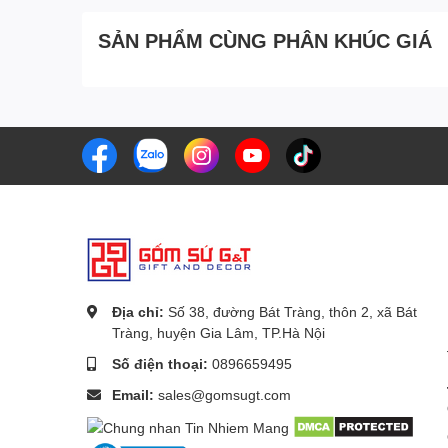
SẢN PHẨM CÙNG PHÂN KHÚC GIÁ
Địa chỉ:
Số 38, đường Bát Tràng, thôn 2, xã Bát
Tràng, huyện Gia Lâm, TP.Hà Nội
Số điện thoại:
0896659495
Email:
sales@gomsugt.com
Thành Phần của Bộ Đồ ăn Mặt Trời Bát Tràng