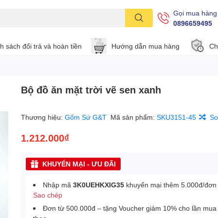
Gọi mua hàng
0896659495
h sách đổi trả và hoàn tiền
Hướng dẫn mua hàng
Ch
Bộ đồ ăn mặt trời vẽ sen xanh
Thương hiệu:
Gốm Sứ G&T
Mã sản phẩm:
SKU3151-45
So
1.212.000₫
KHUYẾN MẠI - ƯU ĐÃI
Nhập mã
3K0UEHKXIG35
khuyến mại thêm 5.000đ/đơn
Sao chép
Đơn từ 500.000đ – tặng Voucher giảm 10% cho lần mua 