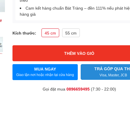
theo
Cam kết hàng chuẩn Bát Tràng – đền 111% nếu phát hi
hàng giả
Kích thước:
45 cm
55 cm
THÊM VÀO GIỎ
TRẢ GÓP QUA TH
MUA NGAY
Giao tận nơi hoặc nhận tại cửa hàng
Visa, Master, JCB
Gọi đặt mua
0896659495
(7:30 - 22:00)