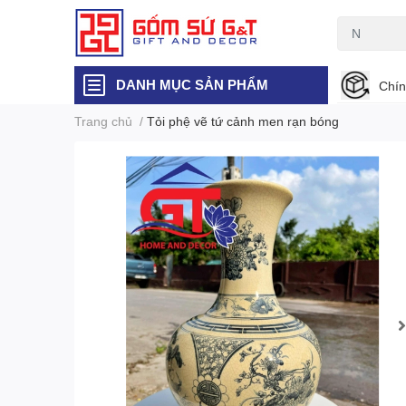
DANH MỤC SẢN PHẨM
Chín
Trang chủ
/
Tỏi phệ vẽ tứ cảnh men rạn bóng