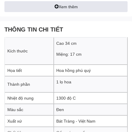
Xem thêm
THÔNG TIN CHI TIẾT
Cao 34 cm
Kích thước
Miệng: 17 cm
Họa tiết
Hoa hồng phú quý
1 lọ hoa
Thành phần
Nhiệt độ nung
1300 độ C
Màu sắc
Đen
Dáng thon tinh tế – biểu tượng của
sự thanh lịch và cân đối
Xuất xứ
Bát Tràng - Việt Nam