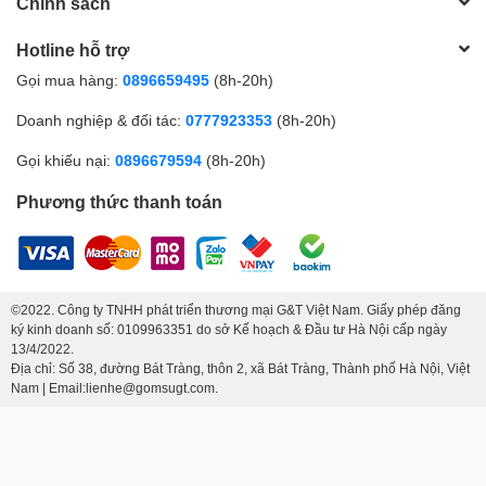
Chính sách
Ý nghĩa phong thủy – đón tài lộc và
Hotline hỗ trợ
bình an
Gọi mua hàng:
0896659495
(8h-20h)
Theo phong thủy,
lọ hoa dáng thon
tượng trưng cho
sự thông
Doanh nghiệp & đối tác:
0777923353
(8h-20h)
suốt và hanh thông trong công việc
.
Gọi khiếu nại:
0896679594
(8h-20h)
Kết hợp với họa tiết
hoa hồng
– biểu trưng của tình yêu, tài lộc
và sự viên mãn – chiếc lọ trở thành
vật phẩm mang năng lượng
Phương thức thanh toán
tích cực
cho gia đình.
Đặt lọ hoa ở
phòng khách, bàn làm việc hoặc sảnh tiếp
khách
, không chỉ giúp
thu hút tài khí
, mà còn tạo
không gian
cân bằng, giúp tinh thần thư giãn và thoải mái.
©2022. Công ty TNHH phát triển thương mại G&T Việt Nam. Giấy phép đăng
ký kinh doanh số: 0109963351 do sở Kế hoạch & Đầu tư Hà Nội cấp ngày
Ứng dụng trang trí đa dạng
13/4/2022.
Địa chỉ: Số 38, đường Bát Tràng, thôn 2, xã Bát Tràng, Thành phố Hà Nội, Việt
Nam | Email:lienhe@gomsugt.com.
Phòng khách:
tạo điểm nhấn nghệ thuật, làm bừng sáng
không gian.
Bàn trà – phòng ăn:
kết hợp với hoa tươi, lan tỏa hương
sắc dịu dàng.