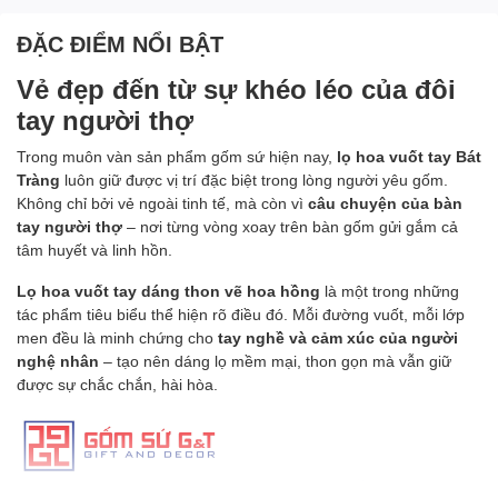
ĐẶC ĐIỂM NỔI BẬT
Vẻ đẹp đến từ sự khéo léo của đôi
tay người thợ
Trong muôn vàn sản phẩm gốm sứ hiện nay,
lọ hoa vuốt tay Bát
Tràng
luôn giữ được vị trí đặc biệt trong lòng người yêu gốm.
Không chỉ bởi vẻ ngoài tinh tế, mà còn vì
câu chuyện của bàn
tay người thợ
– nơi từng vòng xoay trên bàn gốm gửi gắm cả
tâm huyết và linh hồn.
Lọ hoa vuốt tay dáng thon vẽ hoa hồng
là một trong những
tác phẩm tiêu biểu thể hiện rõ điều đó. Mỗi đường vuốt, mỗi lớp
men đều là minh chứng cho
tay nghề và cảm xúc của người
nghệ nhân
– tạo nên dáng lọ mềm mại, thon gọn mà vẫn giữ
được sự chắc chắn, hài hòa.