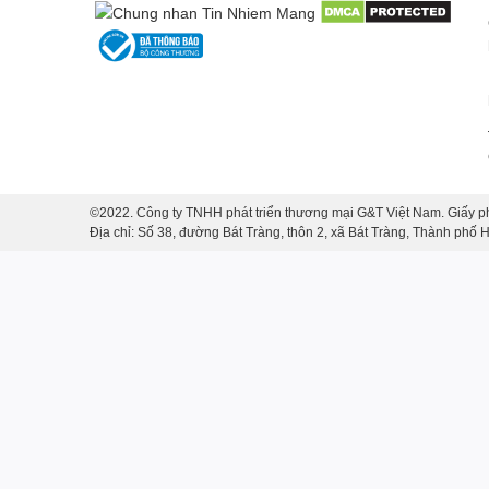
nào.
Chính sự khác biệt đó làm nên
giá trị thủ công và tí
Khi nghệ thuật hòa cùng đời 
Lọ hoa vuốt tay dáng búp bê vẽ hoa hồng
không chỉ 
không gian sống
.
Đặt lọ trong phòng khách, bạn sẽ cảm nhận sự
ấm cún
nhã và thư giãn
; còn trong không gian làm việc, lọ gi
©2022. Công ty TNHH phát triển thương mại G&T Việt Nam. Giấy p
Địa chỉ: Số 38, đường Bát Tràng, thôn 2, xã Bát Tràng, Thành phố
Ngoài ra, sản phẩm còn là
món quà tặng sang trọng 
🎁
Tân gia – Sinh nhật – Kỷ niệm – Tri ân khách h
Mỗi chiếc lọ không chỉ thay lời chúc phúc mà còn thể h
Vì sao nên chọn lọ hoa vuốt t
✅
Thủ công 100%
– không khuôn đúc, mỗi sản 
✅
Họa tiết vẽ tay tinh xảo
, thể hiện sự khéo lé