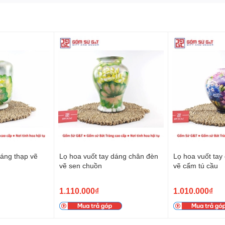
 dáng và thanh lịch
n nhẹ, thân lọ nở mềm, thắt eo tự nhiên rồi thu về phần miệng
dáng thạp vẽ
Lọ hoa vuốt tay dáng chân đèn
Lọ hoa vuốt tay
vẽ sen chuồn
vẽ cẩm tú cầu
ầy sức sống
, tựa như dáng người thiếu nữ Việt trong tà áo dài.
trí, bởi nó vừa
thanh thoát, vừa hài hòa
, dễ kết hợp với nhiều
1.110.000₫
1.010.000₫
àm việc.
bung nở tự nhiên, tôn dáng lọ và tôn hoa
cùng lúc.