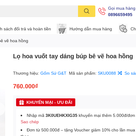
Gọi mua hàng
0896659495
h sách đổi trả và hoàn tiền
Hướng dẫn mua hàng
Ch
bê vẽ hoa hồng
Lọ hoa vuốt tay dáng búp bê vẽ hoa hồng
Thương hiệu:
Gốm Sứ G&T
Mã sản phẩm:
SKU0088
So sá
760.000₫
KHUYẾN MẠI - ƯU ĐÃI
Nhập mã
3K0UEHKXIG35
khuyến mại thêm 5.000đ/đơn
Sao chép
Đơn từ 500.000đ – tặng Voucher giảm 10% cho lần mua 