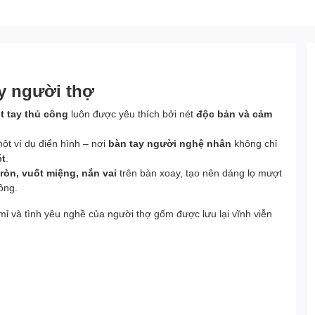
ay người thợ
t tay thủ công
luôn được yêu thích bởi nét
độc bản và cảm
ột ví dụ điển hình – nơi
bàn tay người nghệ nhân
không chỉ
ét
.
tròn, vuốt miệng, nắn vai
trên bàn xoay, tạo nên dáng lọ mượt
ồng.
mỉ và tình yêu nghề của người thợ gốm được lưu lại vĩnh viễn