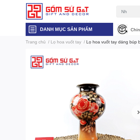
DANH MỤC SẢN PHẨM
Chín
Trang chủ
/
Lọ hoa vuốt tay
/
Lọ hoa vuốt tay dáng búp 