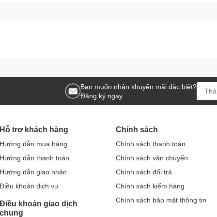
g của tình yêu và phú quý
 tỉ mỉ
bằng nét cọ mềm mại của người thợ lành nghề.
ng ngà, tạo nên hiệu ứng thị giác sống động như hoa thật đang
h phúc
– cũng đồng thời mang ý nghĩa phong thủy:
thu hút tài
Bạn muốn nhận khuyến mãi đặc biệt?
Đăng ký ngay.
, không gian sẽ trở nên
ấm áp, thanh tao và đầy năng lượng
Hỗ trợ khách hàng
Chính sách
Hướng dẫn mua hàng
Chính sách thanh toán
– giữ trọn tinh hoa Bát Tràng
Hướng dẫn thanh toán
Chính sách vận chuyển
Hướng dẫn giao nhận
Chính sách đổi trả
 nhiệt độ 1300°C
, loại bỏ hoàn toàn chì và tạp chất, đảm bảo
Điều khoản dịch vụ
Chính sách kiểm hàng
n –
bền đẹp theo thời gian, không phai, không nứt men.
Chính sách bảo mật thông tin
Điều khoản giao dịch
chung
 mỗi sản phẩm đều có sắc men riêng – không lọ nào giống lọ