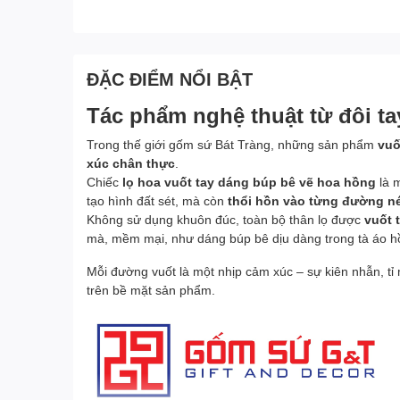
ĐẶC ĐIỂM NỔI BẬT
Tác phẩm nghệ thuật từ đôi t
Trong thế giới gốm sứ Bát Tràng, những sản phẩm
vuố
xúc chân thực
.
Chiếc
lọ hoa vuốt tay dáng búp bê vẽ hoa hồng
là m
tạo hình đất sét, mà còn
thổi hồn vào từng đường n
Không sử dụng khuôn đúc, toàn bộ thân lọ được
vuốt 
mà, mềm mại, như dáng búp bê dịu dàng trong tà áo h
Mỗi đường vuốt là một nhịp cảm xúc – sự kiên nhẫn, tỉ 
trên bề mặt sản phẩm.