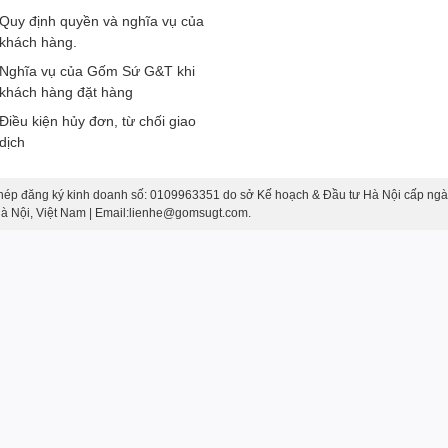
Quy định quyền và nghĩa vụ của
nh độc bản
mà không dòng gốm công nghiệp nào sánh được.
khách hàng.
Nghĩa vụ của Gốm Sứ G&T khi
sống
khách hàng đặt hàng
Điều kiện hủy đơn, từ chối giao
là vật trang trí, mà là
một điểm nhấn nghệ thuật trong
dịch
g và sang trọng
; đặt ở bàn trà, lọ mang lại
cảm giác thanh
úp
lan tỏa năng lượng tích cực và sáng tạo.
hép đăng ký kinh doanh số: 0109963351 do sở Kế hoạch & Đầu tư Hà Nội cấp ngà
 Hà Nội, Việt Nam | Email:lienhe@gomsugt.com.
và ý nghĩa
, thích hợp cho các dịp:
àng – Quà tặng doanh nghiệp
.
iện
gu thẩm mỹ tinh tế và sự trân trọng của người tặng.
ay Bát Tràng
phẩm là một phiên bản duy nhất.
o của nghệ nhân Bát Tràng.