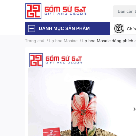
DANH MỤC SẢN PHẨM
Chín
Trang chủ
/
Lọ hoa Mosiac
/
Lọ hoa Mosaic dáng phích c