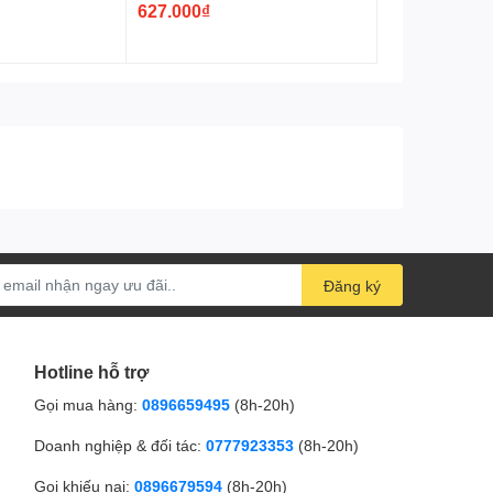
627.000₫
Đăng ký
Hotline hỗ trợ
Gọi mua hàng:
0896659495
(8h-20h)
Doanh nghiệp & đối tác:
0777923353
(8h-20h)
Gọi khiếu nại:
0896679594
(8h-20h)