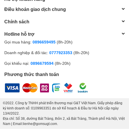
Điều khoản giao dịch chung
Chính sách
Hotline hỗ trợ
Gọi mua hàng:
0896659495
(8h-20h)
Doanh nghiệp & đối tác:
0777923353
(8h-20h)
Gọi khiếu nại:
0896679594
(8h-20h)
Phương thức thanh toán
©2022. Công ty TNHH phát triển thương mại G&T Việt Nam. Giấy phép đăng
ký kinh doanh số: 0109963351 do sở Kế hoạch & Đầu tư Hà Nội cấp ngày
13/4/2022.
Địa chỉ: Số 38, đường Bát Tràng, thôn 2, xã Bát Tràng, Thành phố Hà Nội, Việt
Nam | Email:lienhe@gomsugt.com.