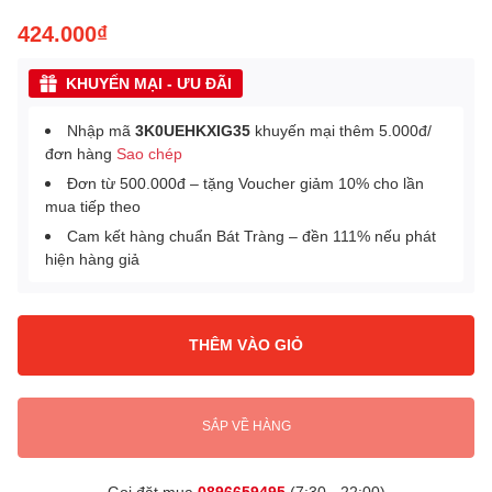
424.000₫
KHUYẾN MẠI - ƯU ĐÃI
Nhập mã
3K0UEHKXIG35
khuyến mại thêm 5.000đ/
đơn hàng
Sao chép
Đơn từ 500.000đ – tặng Voucher giảm 10% cho lần
mua tiếp theo
Cam kết hàng chuẩn Bát Tràng – đền 111% nếu phát
hiện hàng giả
THÊM VÀO GIỎ
SẮP VỀ HÀNG
Gọi đặt mua
0896659495
(7:30 - 22:00)