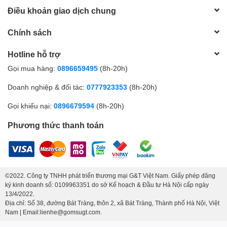
Điều khoản giao dịch chung
Chính sách
Hotline hỗ trợ
Gọi mua hàng:
0896659495
(8h-20h)
Doanh nghiệp & đối tác:
0777923353
(8h-20h)
Gọi khiếu nại:
0896679594
(8h-20h)
Phương thức thanh toán
©2022. Công ty TNHH phát triển thương mại G&T Việt Nam. Giấy phép đăng
ký kinh doanh số: 0109963351 do sở Kế hoạch & Đầu tư Hà Nội cấp ngày
13/4/2022.
Địa chỉ: Số 38, đường Bát Tràng, thôn 2, xã Bát Tràng, Thành phố Hà Nội, Việt
Nam | Email:lienhe@gomsugt.com.