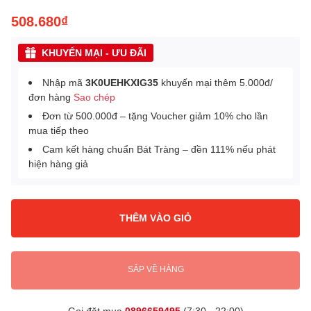
508.680₫
KHUYẾN MẠI - ƯU ĐÃI
Nhập mã
3K0UEHKXIG35
khuyến mại thêm 5.000đ/
đơn hàng
Sao chép
Đơn từ 500.000đ – tặng Voucher giảm 10% cho lần
mua tiếp theo
Cam kết hàng chuẩn Bát Tràng – đền 111% nếu phát
hiện hàng giả
THÊM VÀO GIỎ
SẮP VỀ HÀNG
Gọi đặt mua
0896659495
(7:30 - 22:00)