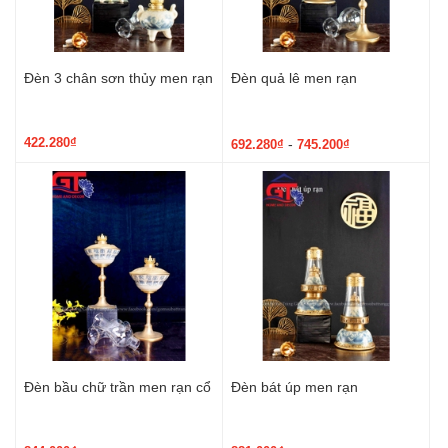
Đèn 3 chân sơn thủy men rạn
Đèn quả lê men rạn
422.280₫
-
692.280₫
745.200₫
Đèn bầu chữ trần men rạn cổ
Đèn bát úp men rạn