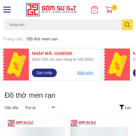
0
Trang chủ
/
Đồ thờ men rạn
NHẬP MÃ: GOM50K
N
Giảm 50K cho đơn hàng từ 499.000đ
G
Sao chép
Điều kiện
Đồ thờ men rạn
Sắp xếp:
Thứ tự
Lọc