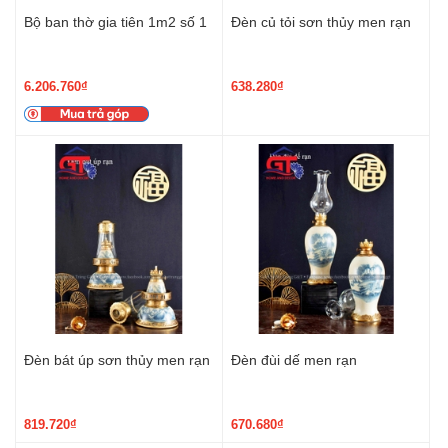
Bộ ban thờ gia tiên 1m2 số 1
Đèn củ tỏi sơn thủy men rạn
6.206.760₫
638.280₫
Đèn bát úp sơn thủy men rạn
Đèn đùi dế men rạn
819.720₫
670.680₫