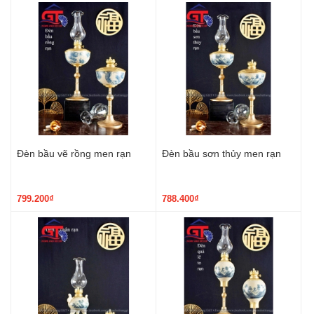
Đèn bầu vẽ rồng men rạn
Đèn bầu sơn thủy men rạn
799.200₫
788.400₫