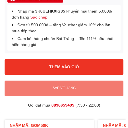
Nhập mã
3K0UEHKXIG35
khuyến mại thêm 5.000đ/
đơn hàng
Sao chép
Đơn từ 500.000đ – tặng Voucher giảm 10% cho lần
mua tiếp theo
Cam kết hàng chuẩn Bát Tràng – đền 111% nếu phát
hiện hàng giả
THÊM VÀO GIỎ
SẮP VỀ HÀNG
Gọi đặt mua
0896659495
(7:30 - 22:00)
NHẬP MÃ: GOM50K
NHẬP MÃ: 