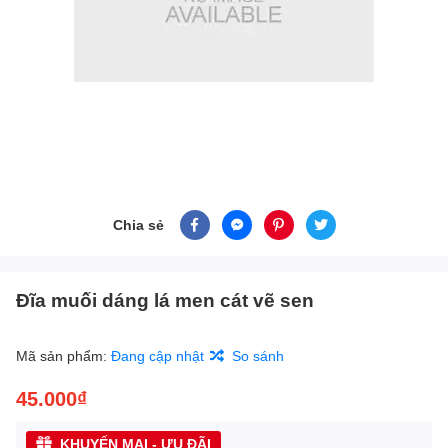
Chia sẻ
Đĩa muối dáng lá men cát vẽ sen
Mã sản phẩm:
Đang cập nhật
So sánh
45.000₫
KHUYẾN MẠI - ƯU ĐÃI