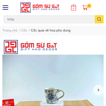
0
Trang chủ
/
Cốc
/
Cốc quai vẽ hoa phù dung