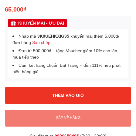
65.000₫
KHUYẾN MẠI - ƯU ĐÃI
Nhập mã
3K0UEHKXIG35
khuyến mại thêm 5.000đ/
đơn hàng
Sao chép
Đơn từ 500.000đ – tặng Voucher giảm 10% cho lần
mua tiếp theo
Cam kết hàng chuẩn Bát Tràng – đền 111% nếu phát
hiện hàng giả
THÊM VÀO GIỎ
SẮP VỀ HÀNG
Gọi đặt mua
0896659495
(7:30 - 22:00)