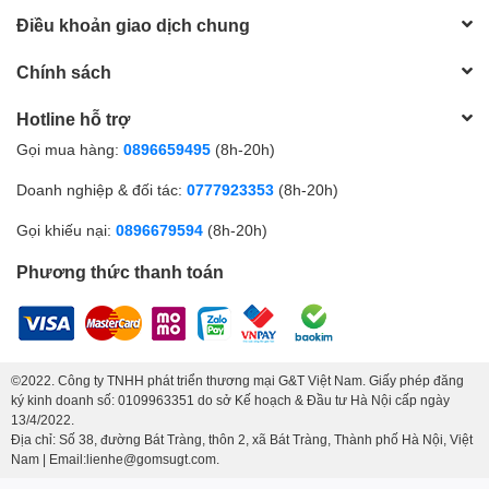
Điều khoản giao dịch chung
Chính sách
Hotline hỗ trợ
Gọi mua hàng:
0896659495
(8h-20h)
Doanh nghiệp & đối tác:
0777923353
(8h-20h)
Gọi khiếu nại:
0896679594
(8h-20h)
Phương thức thanh toán
©2022. Công ty TNHH phát triển thương mại G&T Việt Nam. Giấy phép đăng
ký kinh doanh số: 0109963351 do sở Kế hoạch & Đầu tư Hà Nội cấp ngày
13/4/2022.
Địa chỉ: Số 38, đường Bát Tràng, thôn 2, xã Bát Tràng, Thành phố Hà Nội, Việt
Nam | Email:lienhe@gomsugt.com.