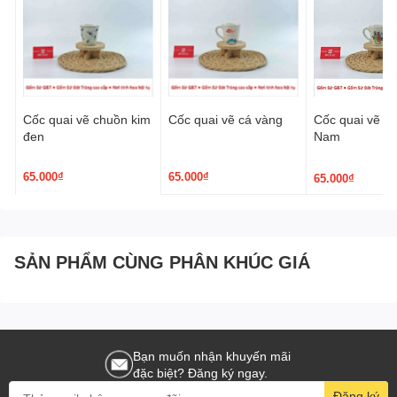
Cốc quai vẽ chuồn kim
Cốc quai vẽ cá vàng
Cốc quai vẽ áo
đen
Nam
65.000₫
65.000₫
65.000₫
SẢN PHẨM CÙNG PHÂN KHÚC GIÁ
Bạn muốn nhận khuyến mãi
đặc biệt? Đăng ký ngay.
Đăng ký