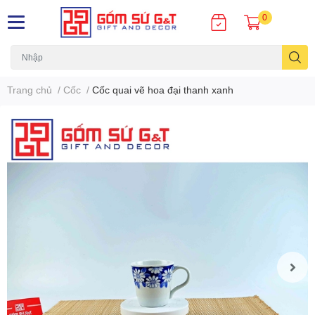
0
Trang chủ
/
Cốc
/
Cốc quai vẽ hoa đại thanh xanh