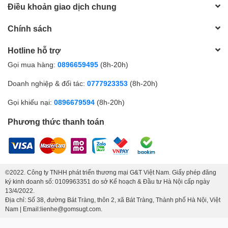
Điều khoản giao dịch chung
Chính sách
Hotline hỗ trợ
Gọi mua hàng:
0896659495
(8h-20h)
Doanh nghiệp & đối tác:
0777923353
(8h-20h)
Gọi khiếu nại:
0896679594
(8h-20h)
Phương thức thanh toán
©2022. Công ty TNHH phát triển thương mại G&T Việt Nam. Giấy phép đăng
ký kinh doanh số: 0109963351 do sở Kế hoạch & Đầu tư Hà Nội cấp ngày
13/4/2022.
Địa chỉ: Số 38, đường Bát Tràng, thôn 2, xã Bát Tràng, Thành phố Hà Nội, Việt
Nam | Email:lienhe@gomsugt.com.