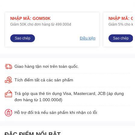
NHẬP MÃ: GOM50K
NHẬP MÃ: 
Giảm 50K cho đơn hàng từ 499.000đ
Giảm 5% cho kh
Sao chép
Điều kiện
Sao chép
Giao hàng tận nơi trên toàn quốc.
Tích điểm tất cả các sản phẩm
Trả góp qua thẻ tín dụng Visa, Mastercard, JCB (áp dụng
đơn hàng từ 1.000.000đ)
Hỗ trợ đổi trả nếu sản phẩm khi nhận có lỗi
ĐẶC ĐIỂM NỔI BẬT