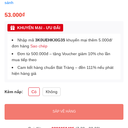
sánh
53.000₫
KHUYẾN MẠI - ƯU ĐÃI
Nhập mã
3K0UEHKXIG35
khuyến mại thêm 5.000đ/
đơn hàng
Sao chép
Đơn từ 500.000đ – tặng Voucher giảm 10% cho lần
mua tiếp theo
Cam kết hàng chuẩn Bát Tràng – đền 111% nếu phát
hiện hàng giả
Kèm nắp:
Có
Không
SẮP VỀ HÀNG