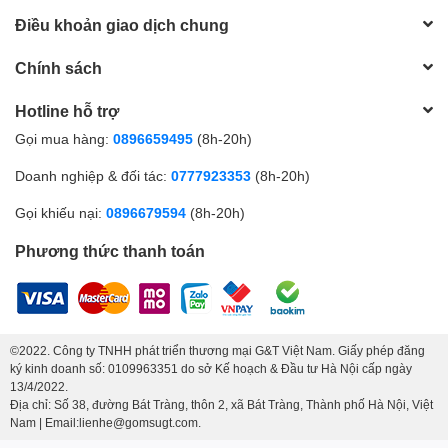
Điều khoản giao dịch chung
Chính sách
Hotline hỗ trợ
Gọi mua hàng:
0896659495
(8h-20h)
Doanh nghiệp & đối tác:
0777923353
(8h-20h)
Gọi khiếu nại:
0896679594
(8h-20h)
Phương thức thanh toán
©2022. Công ty TNHH phát triển thương mại G&T Việt Nam. Giấy phép đăng
ký kinh doanh số: 0109963351 do sở Kế hoạch & Đầu tư Hà Nội cấp ngày
13/4/2022.
Địa chỉ: Số 38, đường Bát Tràng, thôn 2, xã Bát Tràng, Thành phố Hà Nội, Việt
Nam | Email:lienhe@gomsugt.com.