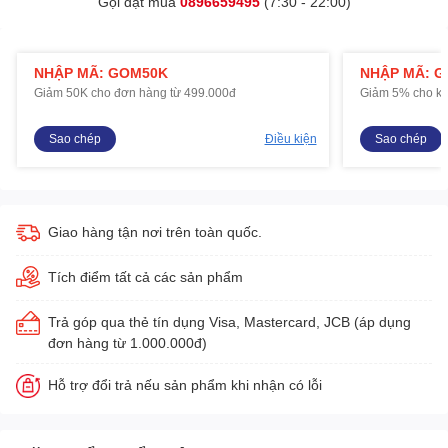
Gọi đặt mua
0896659495
(7:30 - 22:00)
NHẬP MÃ: GOM50K
NHẬP MÃ: 
Giảm 50K cho đơn hàng từ 499.000đ
Giảm 5% cho kh
Sao chép
Điều kiện
Sao chép
Giao hàng tận nơi trên toàn quốc.
Tích điểm tất cả các sản phẩm
Trả góp qua thẻ tín dụng Visa, Mastercard, JCB (áp dụng
đơn hàng từ 1.000.000đ)
Hỗ trợ đổi trả nếu sản phẩm khi nhận có lỗi