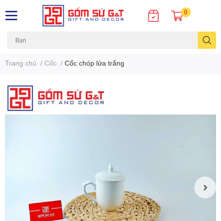
0
Trang chủ
/
Cốc
/
Cốc chóp lửa trắng