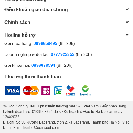
Điều khoản giao dịch chung
Chính sách
Hotline hỗ trợ
Gọi mua hàng:
0896659495
(8h-20h)
Doanh nghiệp & đối tác:
0777923353
(8h-20h)
Gọi khiếu nại:
0896679594
(8h-20h)
Phương thức thanh toán
©2022. Công ty TNHH phát triển thương mại G&T Việt Nam. Giấy phép đăng
ký kinh doanh số: 0109963351 do sở Kế hoạch & Đầu tư Hà Nội cấp ngày
13/4/2022.
Địa chỉ: Số 38, đường Bát Tràng, thôn 2, xã Bát Tràng, Thành phố Hà Nội, Việt
Nam | Email:lienhe@gomsugt.com.