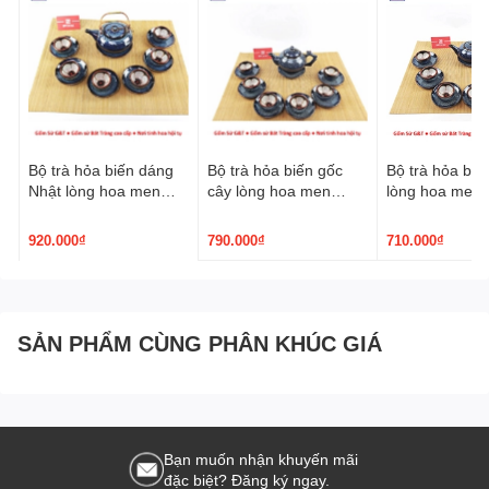
Bộ trà hỏa biến dáng
Bộ trà hỏa biến gốc
Bộ trà hỏa biế
Nhật lòng hoa men
cây lòng hoa men
lòng hoa men 
xanh
xanh
920.000₫
790.000₫
710.000₫
SẢN PHẨM CÙNG PHÂN KHÚC GIÁ
Bạn muốn nhận khuyến mãi
đặc biệt? Đăng ký ngay.