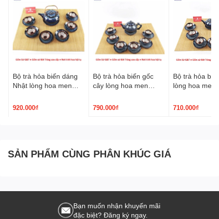
Bộ trà hỏa biến dáng
Bộ trà hỏa biến gốc
Bộ trà hỏa biế
Nhật lòng hoa men
cây lòng hoa men
lòng hoa men 
xanh
xanh
920.000₫
790.000₫
710.000₫
SẢN PHẨM CÙNG PHÂN KHÚC GIÁ
Bạn muốn nhận khuyến mãi
đặc biệt? Đăng ký ngay.