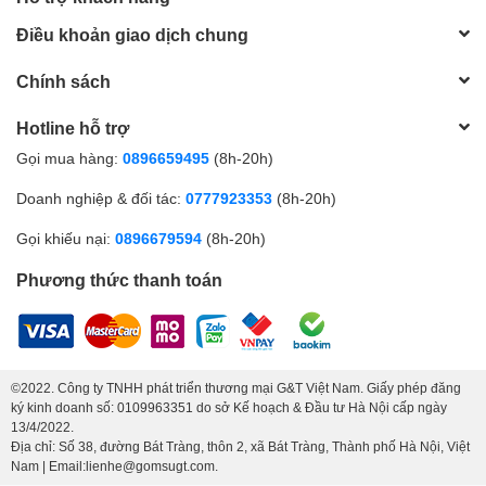
Điều khoản giao dịch chung
Chính sách
Hotline hỗ trợ
Gọi mua hàng:
0896659495
(8h-20h)
Doanh nghiệp & đối tác:
0777923353
(8h-20h)
Gọi khiếu nại:
0896679594
(8h-20h)
Phương thức thanh toán
©2022. Công ty TNHH phát triển thương mại G&T Việt Nam. Giấy phép đăng
ký kinh doanh số: 0109963351 do sở Kế hoạch & Đầu tư Hà Nội cấp ngày
13/4/2022.
Địa chỉ: Số 38, đường Bát Tràng, thôn 2, xã Bát Tràng, Thành phố Hà Nội, Việt
Nam | Email:lienhe@gomsugt.com.