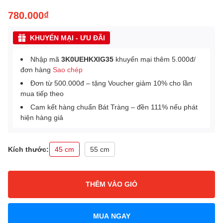
780.000₫
KHUYẾN MẠI - ƯU ĐÃI
Nhập mã
3K0UEHKXIG35
khuyến mại thêm 5.000đ/
đơn hàng
Sao chép
Đơn từ 500.000đ – tặng Voucher giảm 10% cho lần
mua tiếp theo
Cam kết hàng chuẩn Bát Tràng – đền 111% nếu phát
hiện hàng giả
Kích thước:
45 cm
55 cm
THÊM VÀO GIỎ
MUA NGAY