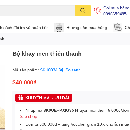
Gọi mua hàng
0896659495
h sách đổi trả và hoàn tiền
Hướng dẫn mua hàng
Ch
anh
Bộ khay men thiên thanh
Mã sản phẩm:
SKU0034
So sánh
340.000₫
KHUYẾN MẠI - ƯU ĐÃI
Nhập mã
3K0UEHKXIG35
khuyến mại thêm 5.000đ/đơn
Sao chép
Đơn từ 500.000đ – tặng Voucher giảm 10% cho lần mua 