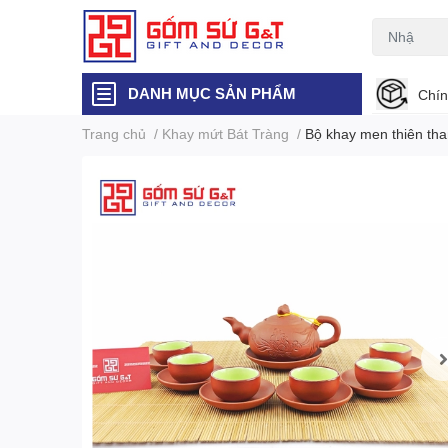
DANH MỤC SẢN PHẨM
Chín
Trang chủ
/
Khay mứt Bát Tràng
/
Bộ khay men thiên th