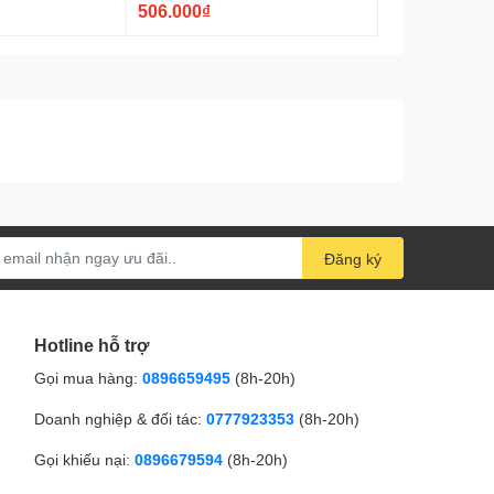
506.000₫
Đăng ký
Hotline hỗ trợ
Gọi mua hàng:
0896659495
(8h-20h)
Doanh nghiệp & đối tác:
0777923353
(8h-20h)
Gọi khiếu nại:
0896679594
(8h-20h)