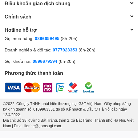
Điều khoản giao dịch chung
Chính sách
Hotline hỗ trợ
Gọi mua hàng:
0896659495
(8h-20h)
Doanh nghiệp & đối tác:
0777923353
(8h-20h)
Gọi khiếu nại:
0896679594
(8h-20h)
Phương thức thanh toán
©2022. Công ty TNHH phát triển thương mại G&T Việt Nam. Giấy phép đăng
ký kinh doanh số: 0109963351 do sở Kế hoạch & Đầu tư Hà Nội cấp ngày
13/4/2022.
Địa chỉ: Số 38, đường Bát Tràng, thôn 2, xã Bát Tràng, Thành phố Hà Nội, Việt
Nam | Email:lienhe@gomsugt.com.