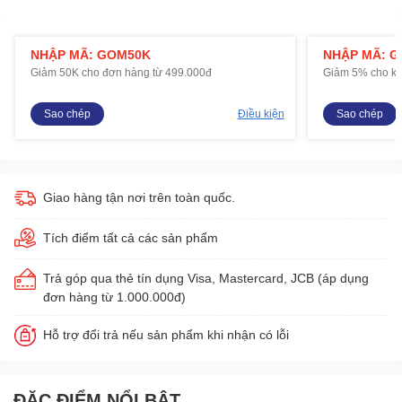
NHẬP MÃ: GOM50K
NHẬP MÃ: 
Giảm 50K cho đơn hàng từ 499.000đ
Giảm 5% cho kh
Sao chép
Điều kiện
Sao chép
Giao hàng tận nơi trên toàn quốc.
Tích điểm tất cả các sản phẩm
Trả góp qua thẻ tín dụng Visa, Mastercard, JCB (áp dụng
đơn hàng từ 1.000.000đ)
Hỗ trợ đổi trả nếu sản phẩm khi nhận có lỗi
ĐẶC ĐIỂM NỔI BẬT