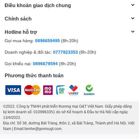
Điều khoản giao dịch chung
Chính sách
Hotline hỗ trợ
Gọi mua hàng:
0896659495
(8h-20h)
Doanh nghiệp & đối tác:
0777923353
(8h-20h)
Gọi khiếu nại:
0896679594
(8h-20h)
Phương thức thanh toán
©2022. Công ty TNHH phát triển thương mại G&T Việt Nam. Giấy phép đăng
ký kinh doanh số: 0109963351 do sở Kế hoạch & Đầu tư Hà Nội cấp ngày
13/4/2022.
Địa chỉ: Số 38, đường Bát Tràng, thôn 2, xã Bát Tràng, Thành phố Hà Nội, Việt
Nam | Email:lienhe@gomsugt.com.