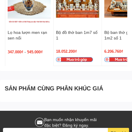
Lọ hoa lượn men rạn
Bộ đồ thờ ban 1m7 số
Bộ ban thờ gia
sen nổi
1
1m2 số 1
18.052.200₫
6.206.760₫
-
347.000₫
545.000₫
SẢN PHẨM CÙNG PHÂN KHÚC GIÁ
Bạn muốn nhận khuyến mãi
đặc biệt? Đăng ký ngay.