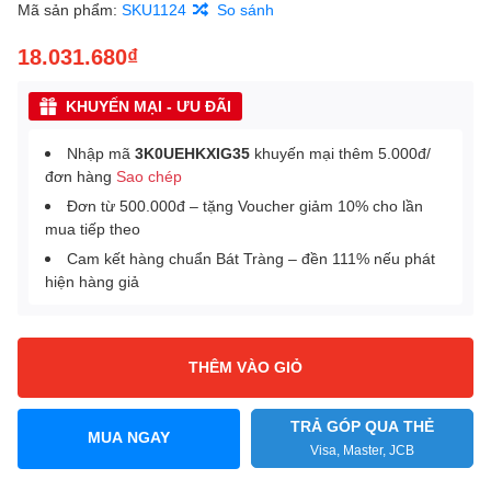
Mã sản phẩm:
SKU1124
So sánh
18.031.680₫
KHUYẾN MẠI - ƯU ĐÃI
Nhập mã
3K0UEHKXIG35
khuyến mại thêm 5.000đ/
đơn hàng
Sao chép
Đơn từ 500.000đ – tặng Voucher giảm 10% cho lần
mua tiếp theo
Cam kết hàng chuẩn Bát Tràng – đền 111% nếu phát
hiện hàng giả
THÊM VÀO GIỎ
TRẢ GÓP QUA THẺ
MUA NGAY
Visa, Master, JCB