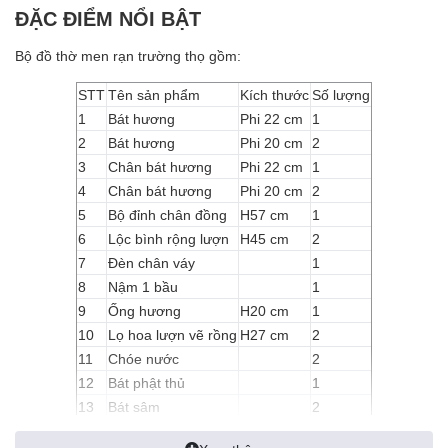
ĐẶC ĐIỂM NỔI BẬT
Bộ đồ thờ men rạn trường thọ gồm:
STT
Tên sản phẩm
Kích thước
Số lượng
1
Bát hương
Phi 22 cm
1
2
Bát hương
Phi 20 cm
2
3
Chân bát hương
Phi 22 cm
1
4
Chân bát hương
Phi 20 cm
2
5
Bộ đỉnh chân đồng
H57 cm
1
6
Lộc bình rộng lượn
H45 cm
2
7
Đèn chân váy
1
8
Nậm 1 bầu
1
9
Ống hương
H20 cm
1
10
Lọ hoa lượn vẽ rồng
H27 cm
2
11
Chóe nước
2
12
Bát phật thủ
1
13
Bát sâm
2
14
Kỷ ngai 5 chén
1