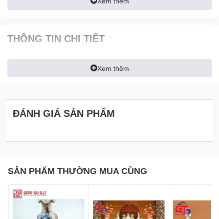
Xem thêm
15
Mâm bồng
2
16
Đĩa trầu thấp
1
17
Bát cơm
10
THÔNG TIN CHI TIẾT
Xem thêm
ĐÁNH GIÁ SẢN PHẨM
SẢN PHẨM THƯỜNG MUA CÙNG