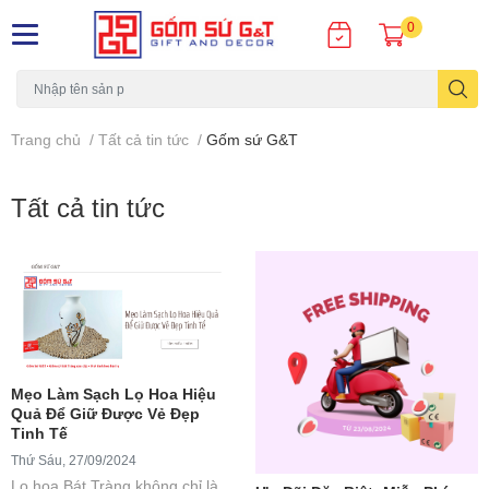
0
Trang chủ
/
Tất cả tin tức
/
Gốm sứ G&T
Tất cả tin tức
Mẹo Làm Sạch Lọ Hoa Hiệu
Quả Để Giữ Được Vẻ Đẹp
Tinh Tế
Thứ Sáu, 27/09/2024
Lọ hoa Bát Tràng không chỉ là